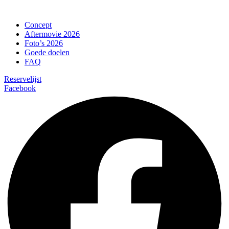
Concept
Aftermovie 2026
Foto’s 2026
Goede doelen
FAQ
Reservelijst
Facebook